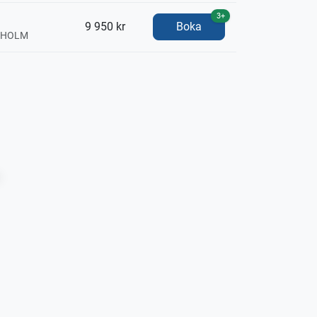
3+
9 950 kr
Boka
CKHOLM