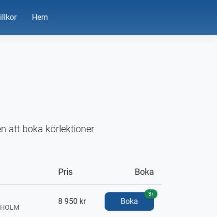
illkor
Hem
n att boka körlektioner
Pris
Boka
3+
8 950 kr
Boka
CKHOLM