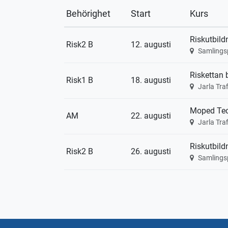
Behörighet
Start
Kurs
Riskutbild
Risk2 B
12. augusti
Samlings
Riskettan b
Risk1 B
18. augusti
Jarla Tr
Moped Teo
AM
22. augusti
Jarla Tr
Riskutbild
Risk2 B
26. augusti
Samlings